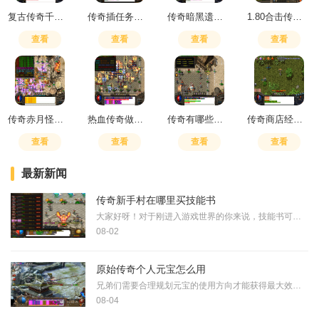
复古传奇千年树妖坐标
传奇插任务没了怎么回事
传奇暗黑遗迹之城攻略
1.80合击传奇什么组合厉害
查看
查看
查看
查看
传奇赤月怪物全是魔法攻击吗
热血传奇做酒技巧
传奇有哪些城市可以玩
传奇商店经营与打造无限钻石
查看
查看
查看
查看
最新新闻
传奇新手村在哪里买技能书
大家好呀！对于刚进入游戏世界的你来说，技能书可是提升实力的关键道具，能让你在冒险旅程中更加得心应手。只要掌握了正确的购买方法，就能节省大量时间和精力，让角色快速成
08-02
原始传奇个人元宝怎么用
兄弟们需要合理规划元宝的使用方向才能获得最大效益。商城中的折扣商品是优先考虑的对象，特别是那些限时特价的礼包往往包含高价值道具。参与每周的超级寻宝活动能够用元宝获
08-04