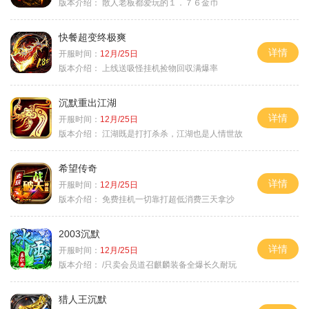
版本介绍：
散人老板都爱玩的１．７６金币
快餐超变终极爽
详情
开服时间：
12月/25日
版本介绍：
上线送吸怪挂机捡物回収满爆率
沉默重出江湖
详情
开服时间：
12月/25日
版本介绍：
江湖既是打打杀杀，江湖也是人情世故
希望传奇
详情
开服时间：
12月/25日
版本介绍：
免费挂机一切靠打超低消费三天拿沙
2003沉默
详情
开服时间：
12月/25日
版本介绍：
/只卖会员道召麒麟装备全爆长久耐玩
猎人王沉默