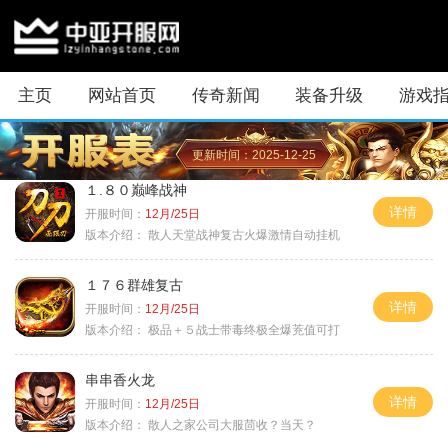
主页
网站首页
传奇新闻
装备升级
游戏
更新时间：2025-12-25
１.８０巅峰战神
详情
开服时间：
12月/25日
版本介绍：
散人天堂战神复古火爆激情自动挂机
１７６群雄复古
详情
开服时间：
12月/25日
版本介绍：
极品＋５战士带毒终极全爆茺值可打
串串香火龙
详情
开服时间：
12月/25日
版本介绍：
散人之家公司大服茴收？当天？