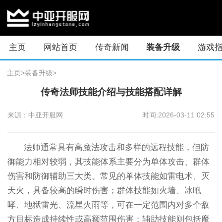
主页
网站首页
传奇新闻
装备升级
游戏
主页
>
装备升级
>
传奇法师技能介绍与技能搭配详解
来源：中亚开服网
时间:2026-03-11 02:55
法师通常具有高魔法攻击和多样的远程技能，但防
御能力相对较弱，其技能体系主要分为单体攻击、群体
伤害和防御辅助三大类。常见的单体技能如雷电术、灭
天火，具备较高的瞬时伤害；群体技能如火墙、冰咆
哮、地狱雷光、流星火雨等，可在一定范围内对多个敌
方目标造成持续性或高额范围伤害；辅助技能则包括魔