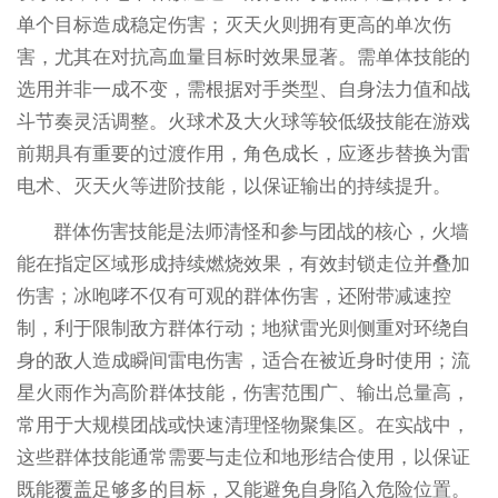
单个目标造成稳定伤害；灭天火则拥有更高的单次伤
害，尤其在对抗高血量目标时效果显著。需单体技能的
选用并非一成不变，需根据对手类型、自身法力值和战
斗节奏灵活调整。火球术及大火球等较低级技能在游戏
前期具有重要的过渡作用，角色成长，应逐步替换为雷
电术、灭天火等进阶技能，以保证输出的持续提升。
群体伤害技能是法师清怪和参与团战的核心，火墙
能在指定区域形成持续燃烧效果，有效封锁走位并叠加
伤害；冰咆哮不仅有可观的群体伤害，还附带减速控
制，利于限制敌方群体行动；地狱雷光则侧重对环绕自
身的敌人造成瞬间雷电伤害，适合在被近身时使用；流
星火雨作为高阶群体技能，伤害范围广、输出总量高，
常用于大规模团战或快速清理怪物聚集区。在实战中，
这些群体技能通常需要与走位和地形结合使用，以保证
既能覆盖足够多的目标，又能避免自身陷入危险位置。