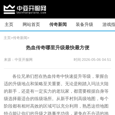
主页
网站首页
传奇新闻
装备升级
游戏
主页
>
传奇新闻
>
热血传奇哪里升级最快最方便
来源：中亚开服网
时间:2026-05-06 04:51
各位兄弟们想在热血传奇中快速提升等级，掌握合
适的升级地点和策略至关重要。无论是刚踏入玛法大陆
的新手，还是有一定实力的老玩家，都需要根据自身等
级选择最适合的练级场所。从新手村到高级地图，每个
阶段都有相对高效的区域可以充分利用，熟悉这些地图
特点能让你们的升级之路事半功倍，避免在不合适的地